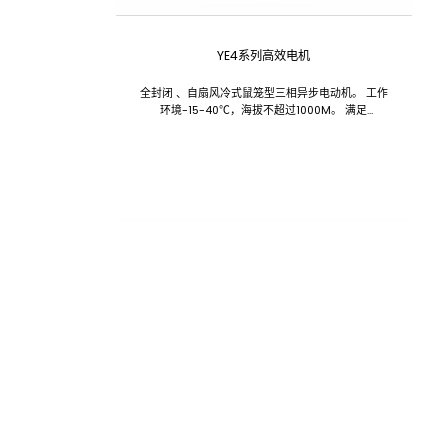
YE4系列高效电机
全封闭 、自扇风冷式鼠笼型三相异步电动机。 工作
环境-15-40℃，海拔不超过1000M。 满足
GB18613-2020能效限值2级。 一般用途的电动机，
适用于驱动无特殊要求各种机械设备。