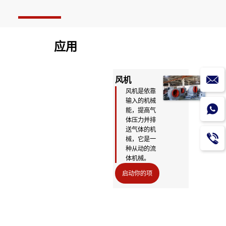
应用
空气压缩机
风机
水泵
空气压缩机
风机是依靠
是一种用以
输入的机械
压缩气体的
能，提高气
设备。
体压力并排
送气体的机
启动你的项
械，它是一
种从动的流
目
体机械。
启动你的项
目
启