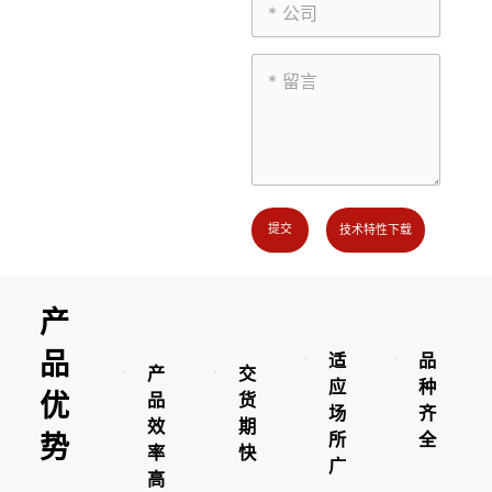
提交
技术特性下载
产
品
适
品
产
交
应
种
优
品
货
场
齐
效
期
势
所
全
率
快
广
高