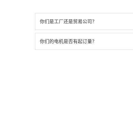
你们是工厂还是贸易公司？
你们的电机是否有起订量？
你们能不能给我一份价格表？
你们可以接受什么类型的付款？
咨询您的电机
联系
你们能提供什么样的价格？
专家
们
选择江天与江科动力，选择
稳定与专业