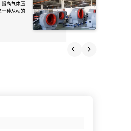
，提高气体压
水泵是输
是一种从动的
主要用来
液、乳化
启动你的项