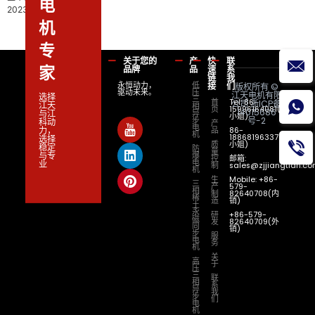
电
2023 年质量诚信报告
机
专
关于您的
产
快
联
家
品牌
品
速
系
链
我
接
们
永恒动力，
低
版权所有 ©
驱动未来。
压
江天电机有限
选择
三
首
Tel: 86-
公司
浙ICP备
江天
相
页
15996164081(陈
14015686
与江
异
小姐)
号-2
步
科动
产
电
力，
品
86-
机
18868196337(方
选择
质
小姐)
稳定
防
量
与专
爆
控
邮箱:
电
业
制
sales@zjjiangtian.c
机
生
Mobile: +86-
三
产
579-
相
制
82640708(内
稀
造
销)
土
永
研
+86-579-
磁
发
82640709(外
同
销)
步
服
电
务
机
关
高
于
压
三
联
相
系
异
我
步
们
电
机